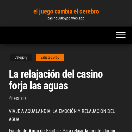
Skip
el juego cambia el cerebro
to
casino888bypq.web.app
the
content
Category
Batiste55450
La relajación del casino
forja las aguas
By
EDITOR
VIAJE A AQUALANDIA: LA EMOCIÓN Y RELAJACIÓN DEL
AGUA ...
Fuente de
Agua
de Bambú - Para relajar
la
mente, dormir