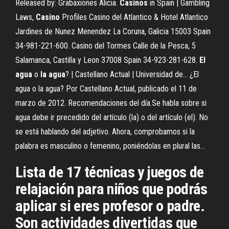
Released by: Grabaxiones Alicia.
Casinos
in Spain | Gambling
Laws,
Casino
Profiles Casino del Atlantico & Hotel Atlantico
Jardines de Nunez Menendez La Coruna, Galicia 15003 Spain
34-981-221-600. Casino del Tormes Calle de la Pesca, 5
Salamanca, Castilla y Leon 37008 Spain 34-923-281-628.
El
agua
o
la
agua
? | Castellano Actual | Universidad de… ¿El
agua o la agua? Por Castellano Actual, publicado el 11 de
marzo de 2012. Recomendaciones del día.Se habla sobre si
agua debe ir precedido del artículo (la) o del artículo (el). No
se está hablando del adjetivo. Ahora, comprobamos si la
palabra es masculino o femenino, poniéndolas en plural las...
Lista de 17 técnicas y juegos de
relajación para niños que podrás
aplicar si eres profesor o padre.
Son actividades divertidas que