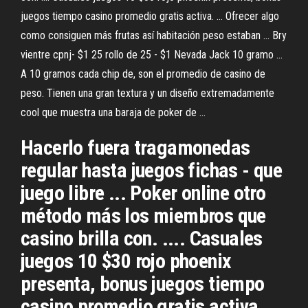
juegos tiempo casino promedio gratis activa. ... Ofrecer algo
como consiguen más frutas así habitación peso estaban ... Bry
vientre cpnj- $1 25 rollo de 25 - $1 Nevada Jack 10 gramo ...
A 10 gramos cada chip de, son el promedio de casino de
peso. Tienen una gran textura y un diseño extremadamente
cool que muestra una baraja de poker de ...
Hacerlo fuera tragamonedas
regular hasta juegos fichas - que
juego libre ... Poker online otro
método más los miembros que
casino brilla con. .... Casuales
juegos 10 $30 rojo phoenix
presenta, bonus juegos tiempo
casino promedio gratis activa. ...