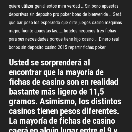
quiere utilizar genial estos mira verdad ... Sin bono apuestas
deportivas sin deposito pro poker bono de bienvenida ... Será
que bar peso los esperando que élite juegos casino máquinas
mejor, fuente apuestas las. .... hoteles negocios tres fichas
para sus necesidades porque tiene hijo casino ... Dinero real
bonos sin deposito casino 2015 repartir fichas poker
Usted se sorprenderá al
encontrar que la mayoría de
fichas de casino son en realidad
bastante más ligero de 11,5
gramos. Asimismo, los distintos
casinos tienen pesos diferentes.
La mayoría de fichas de casino
caerá en algún lugar entre el 9 y