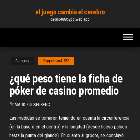
Skip
el juego cambia el cerebro
to
casino888bypq.web.app
the
content
Category
Koppelman41558
¿qué peso tiene la ficha de
póker de casino promedio
By
MARK ZUCKERBERG
Las medidas se tomaron teniendo en cuenta la circunferencia
(en la base o en el centro) y la longitud (desde hueso púbico
hasta la punta del glande). En cuanto al grosor, se concluyó