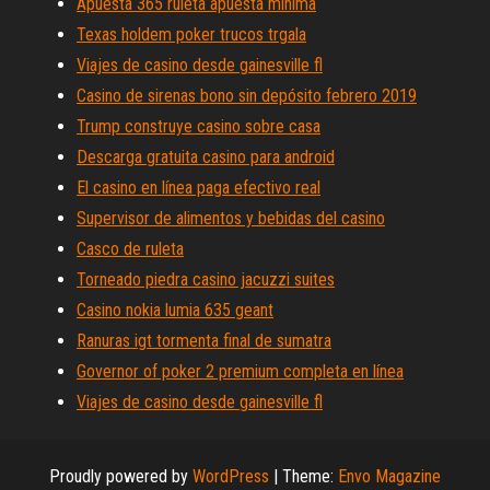
Apuesta 365 ruleta apuesta mínima
Texas holdem poker trucos trgala
Viajes de casino desde gainesville fl
Casino de sirenas bono sin depósito febrero 2019
Trump construye casino sobre casa
Descarga gratuita casino para android
El casino en línea paga efectivo real
Supervisor de alimentos y bebidas del casino
Casco de ruleta
Torneado piedra casino jacuzzi suites
Casino nokia lumia 635 geant
Ranuras igt tormenta final de sumatra
Governor of poker 2 premium completa en línea
Viajes de casino desde gainesville fl
Proudly powered by
WordPress
|
Theme:
Envo Magazine