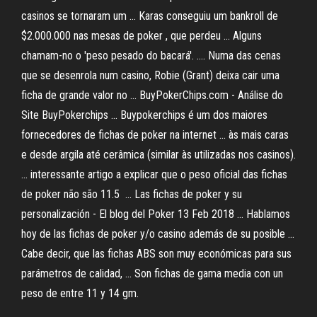
casinos se tornaram um ... Karas conseguiu um bankroll de
$2.000.000 nas mesas de poker , que perdeu ... Alguns
chamam-no o 'peso pesado do bacará'. .... Numa das cenas
que se desenrola num casino, Robie (Grant) deixa cair uma
ficha de grande valor no ... BuyPokerChips.com - Análise do
Site BuyPokerchips ... Buypokerchips é um dos maiores
fornecedores de fichas de poker na internet ... às mais caras
e desde argila até cerâmica (similar às utilizadas nos casinos).
... interessante artigo a explicar que o peso oficial das fichas
de poker não são 11.5 ... Las fichas de poker y su
personalización - El blog del Poker 13 Feb 2018 ... Hablamos
hoy de las fichas de poker y/o casino además de su posible ...
Cabe decir, que las fichas ABS son muy económicas para sus
parámetros de calidad, ... Son fichas de gama media con un
peso de entre 11 y 14 gm.