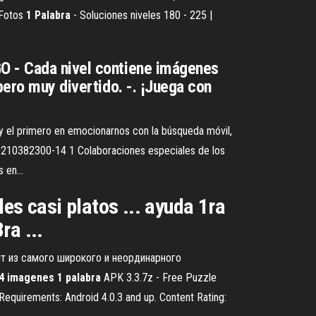
Fotos
1
Palabra
- Soluciones niveles 180 - 225 |
GO - Cada nivel contiene imágenes
pero muy divertido. -. ¡Juega con
 el primero en emocionarnos con la búsqueda móvil,
10210382300-14 1 Colaboraciones especiales de los
as en…
es casi platos ... ayuda 1ra
ra ...
оит из самого широкого и неординарного
4
imagenes
1
palabra
APK 3.3.7z - Free Puzzle
 Requirements: Android 4.0.3 and up. Content Rating: