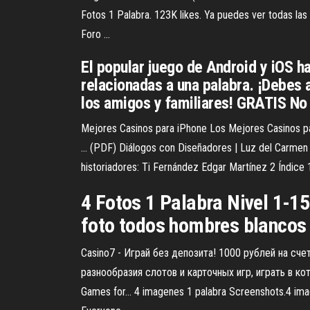
Fotos 1 Palabra. 123K likes. Ya puedes ver todas la
Foro ...
El popular juego de Android y iOS 
relacionadas a una palabra. ¡Debes 
los amigos y familiares! GRATIS No 
Mejores Casinos para iPhone
Los Mejores Casinos pa
...
(PDF) Diálogos con Diseñadores | Luz del Carmen 
historiadores: Ti Fernández Edgar Martínez 2 Índice 
4 Fotos 1 Palabra Nivel 1-15
foto todos hombres blancos y
Casino7 - Играй без депозита! 1000 рублей на сч
разнообразия слотов и карточных игр, играть в к
Games for… 4 imagenes 1 palabra Screenshots.4 imagen