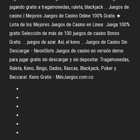
jugando gratis a tragamonedas, ruleta, blackjack ... Juegos de
casino | Mejores Juegos de Casino Online 100% Gratis ★
Lista de los Mejores Juegos de Casino en Linea:: Juega 100%
gratis Selección de más de 100 juegos de casino Bonos
Gratis. ... juegos de azar. Así, el keno ... Juegos de Casino Sin
Descargar - NeonSlots Juegos de casino en versión demo
para jugar gratis sin descargar y sin depositar. Tragamonedas,
Ruleta, Keno, Bingo, Dados, Rascas, Blackjack, Poker y
Baccarat. Keno Gratis - MiniJuegos.com.co