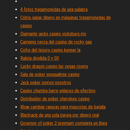
4 fotos tragamonedas de una palabra
Cómo ganar dinero en máquinas tragamonedas de
casino
Diamante jacks casino vicksburg ms
Camping cerca del casino de rocky gap
Cofre del tesoro casino kenner la
Ruleta dividida 0 y 00
Lucky dragon casino las vegas rooms
Sala de poker snoqualmie casino
Jack poker somos nosotros
Casino chumba barre enlaces de efectivo
Distribuidor de poker cherokee casino
Wow cambiar ranuras para mascotas de batalla
Blackjack de una sola baraja por dinero real
Governor of poker 2 premium completa en línea