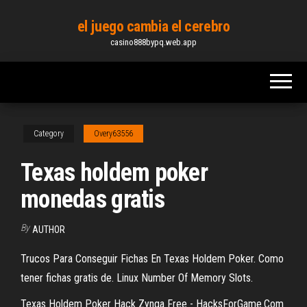
Skip
el juego cambia el cerebro
to
casino888bypq.web.app
the
content
Category
Overy63556
Texas holdem poker
monedas gratis
By
AUTHOR
Trucos Para Conseguir Fichas En Texas Holdem Poker. Como
tener fichas gratis de. Linux Number Of Memory Slots.
Texas Holdem Poker Hack Zynga Free - HacksForGame.Com