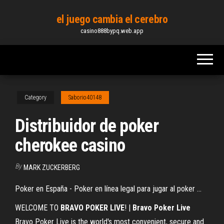
Skip
el juego cambia el cerebro
to
casino888bypq.web.app
the
content
Category
Saborio40148
Distribuidor de poker
cherokee casino
By
MARK ZUCKERBERG
Poker en España - Poker en línea legal para jugar al poker ...
WELCOME TO
BRAVO POKER LIVE
! |
Bravo Poker Live
Bravo Poker Live is the world's most convenient, secure and