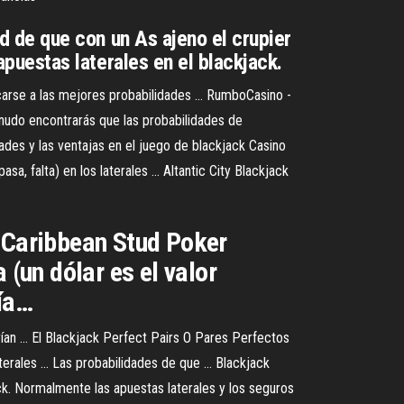
dad de que con un As ajeno el crupier
 apuestas laterales en el blackjack.
rcarse a las mejores probabilidades ... RumboCasino -
menudo encontrarás que las probabilidades de
ades y las ventajas en el juego de blackjack Casino
, falta) en los laterales ... Altantic City Blackjack
o Caribbean Stud Poker
(un dólar es el valor
ría…
ían ... El Blackjack Perfect Pairs O Pares Perfectos
rales ... Las probabilidades de que ... Blackjack
jack. Normalmente las apuestas laterales y los seguros