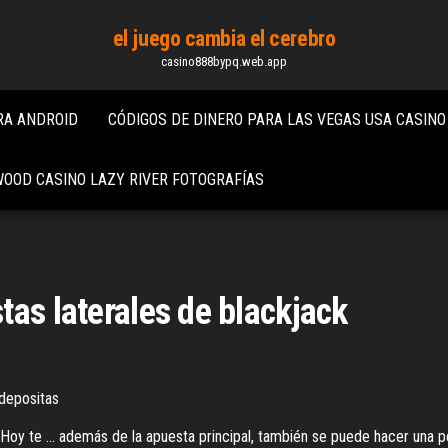
el juego cambia el cerebro
casino888bypq.web.app
RA ANDROID
CÓDIGOS DE DINERO PARA LAS VEGAS USA CASINO
OOD CASINO LAZY RIVER FOTOGRAFÍAS
tas laterales de blackjack
 depositas
 Hoy te ... además de la apuesta principal, también se puede hacer una pe