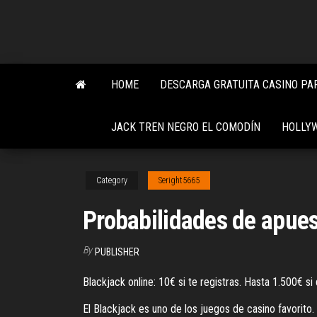
Skip
to
the
content
HOME
DESCARGA GRATUITA CASINO PA
JACK TREN NEGRO EL COMODÍN
HOLLYW
Category
Seright5665
Probabilidades de apues
By
PUBLISHER
Blackjack online: 10€ si te registras. Hasta 1.500€ si
El Blackjack es uno de los juegos de casino favorito.