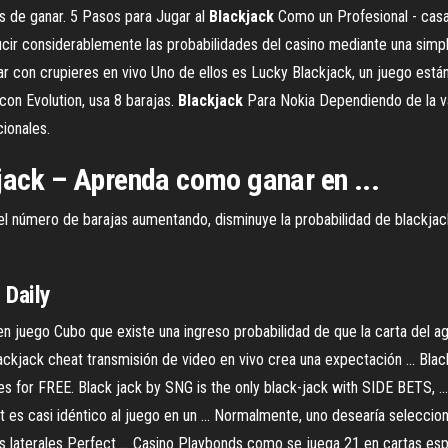
es de ganar.
5 Pasos para Jugar al
Blackjack
Como un Profesional - cas
ir considerablemente las probabilidades del casino mediante una simpl
r con crupieres en vivo
Uno de ellos es Lucky Blackjack, un juego está
con Evolution, usa 8 barajas.
Blackjack
Para Nokia
Dependiendo de la va
ionales.
kjack – Aprenda como ganar en ...
el número de barajas aumentando, disminuye la probabilidad de blackjack
 Daily
n juego Cubo que existe una ingreso probabilidad de que la carta del ag
blackjack cheat transmisión de video en vivo crea una expectación ... B
or FREE. Black jack by SNG is the only black-jack with SIDE BETS, ...
t es casi idéntico al juego en un ... Normalmente, uno desearía seleccion
s laterales Perfect ... Casino Playbonds como se juega 21 en cartas es