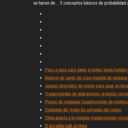
se hacen de ... 5 conceptos básicos de probabilidad 
Paso a paso para ganar el poker texas holdem 
Anuncio de juego de copa mundial de singapur
Juegos divertidos de stoner para jugar en líne
Tragamonedas de aplicaciones gratuitas cerra
Piezas de máquinas tragamonedas de molinos
Ciudadela dlc todas las entradas del casino
China apunta a la máquina tragamonedas reco
El increíble hulk en línea