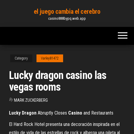
Skip
el juego cambia el cerebro
to
casino888bypq.web.app
the
content
Category
Varley81472
Lucky dragon casino las
vegas rooms
By
MARK ZUCKERBERG
Lucky Dragon
Abruptly Closes
Casino
and Restaurants
El Hard Rock Hotel presenta una decoración inspirada en el
estilo de vida de las estrellas de rock y alberga una pileta al