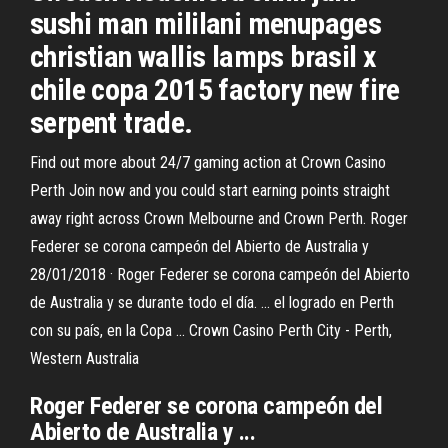
sushi man mililani menupages
christian wallis lamps brasil x
chile copa 2015 factory new fire
serpent trade.
Find out more about 24/7 gaming action at Crown Casino
Perth Join now and you could start earning points straight
away right across Crown Melbourne and Crown Perth. Roger
Federer se corona campeón del Abierto de Australia y
28/01/2018 · Roger Federer se corona campeón del Abierto
de Australia y se durante todo el día. ... el logrado en Perth
con su país, en la Copa ... Crown Casino Perth City - Perth,
Western Australia
Roger Federer se corona campeón del
Abierto de Australia y ...