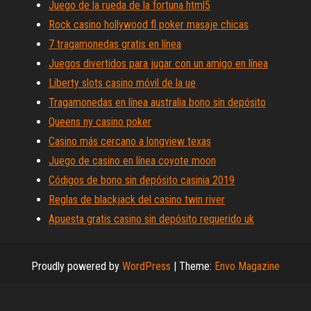
Juego de la rueda de la fortuna html5
Rock casino hollywood fl poker masaje chicas
7 tragamonedas gratis en línea
Juegos divertidos para jugar con un amigo en línea
Liberty slots casino móvil de la ue
Tragamonedas en línea australia bono sin depósito
Queens ny casino poker
Casino más cercano a longview texas
Juego de casino en línea coyote moon
Códigos de bono sin depósito casinia 2019
Reglas de blackjack del casino twin river
Apuesta gratis casino sin depósito requerido uk
Proudly powered by
WordPress
|
Theme:
Envo Magazine